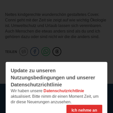
Nettes kindgerechte wunderschön gestaltetes Cover.
Conni geht mit der Zeit sie zeigt auf wie wichtig Ökologie
ist. Umweltschutz und Urlaub lassen sich vereinbaren.
Auch Menschen die etwas anders sind als du und ich
gehören dazu oder sind nicht wir die die anders sind.
TEILEN
Weitere Leseeindrücke
Update zu unseren
Nutzungsbedingungen und unserer
Datenschutzrichtlinie
Wir haben unsere
Datenschutzrichtlinie
aktualisiert. Bitte nimm dir einen Moment Zeit, um
Service
dir diese Neuerungen anzusehen.
Ich nehme an