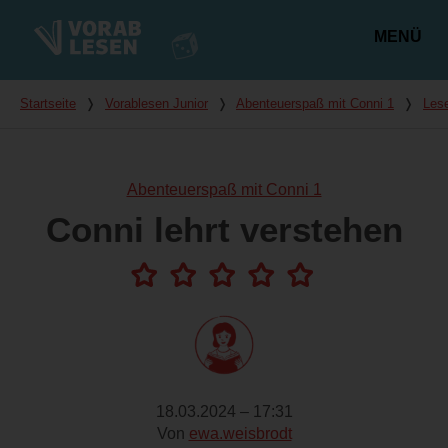
MENÜ
Hauptmenü
Du bist hier
Startseite
❭
Vorablesen Junior
❭
Abenteuerspaß mit Conni 1
❭
Les
Abenteuerspaß mit Conni 1
Conni lehrt verstehen
18.03.2024 – 17:31
Von
ewa.weisbrodt