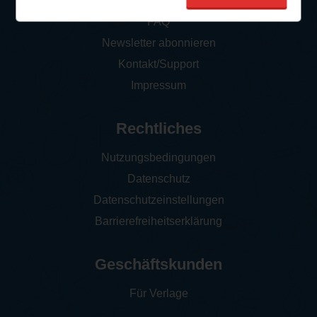
So funktioniert‘s
FAQ
Newsletter abonnieren
Kontakt/Support
Impressum
Rechtliches
Nutzungsbedingungen
Datenschutz
Datenschutzeinstellungen
Barrierefreiheitserklärung
Geschäftskunden
Für Verlage