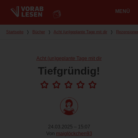
MENÜ
Hauptmenü
Du bist hier
Startseite
❭
Bücher
❭
Acht (un)geplante Tage mit dir
❭
Rezensione
Acht (un)geplante Tage mit dir
Tiefgründig!
24.03.2025 – 15:07
Von
maiglöckchen93