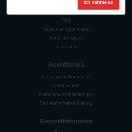
Ich nehme an
So funktioniert‘s
FAQ
Newsletter abonnieren
Kontakt/Support
Impressum
Rechtliches
Nutzungsbedingungen
Datenschutz
Datenschutzeinstellungen
Barrierefreiheitserklärung
Geschäftskunden