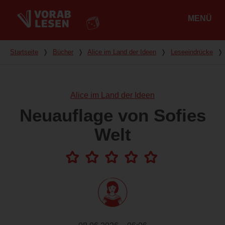
MENÜ
Hauptmenü
Du bist hier
Startseite
❭
Bücher
❭
Alice im Land der Ideen
❭
Leseeindrücke
❭
Alice im Land der Ideen
Neuauflage von Sofies
Welt