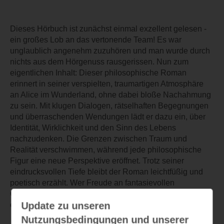
Dieses Hörbuch ist zunächst einmal exzellent gelesen -
ein großes Lob an das vertonende Team! Es war
unglaublich angenehm zuzuhören und man wurde durch
nichts aus dem Hörgenuss rausgerissen. Nun zum
eigentlichen Inhalt: Dieser philosophische Roman
erinnert in seiner verspielten, traumartigen Atmosphäre
an Alice im Wunderland, ohne dabei bloße Nachahmung
zu sein. Mit klugen Dialogen, rätselhaften Begegnungen
und überraschenden Wendungen lädt er dazu ein, über
Identität, Wirklichkeit und den Sinn des Lebens
nachzudenken. Die Grenzen zwischen Traum und
Realität verschwimmen, während jede philosophische
Figur eine neue Perspektive eröffnet. Trotz seiner
eindrucksvollen Tiefe bleibt der Roman leichtfüßig und
poetisch erzählt. Wer Freude an fantasievollen
Geschichten mit gedanklichem Anspruch hat, findet hier
Update zu unseren
eine ebenso unterhaltsame wie anregende Lektüre.
Nutzungsbedingungen und unserer