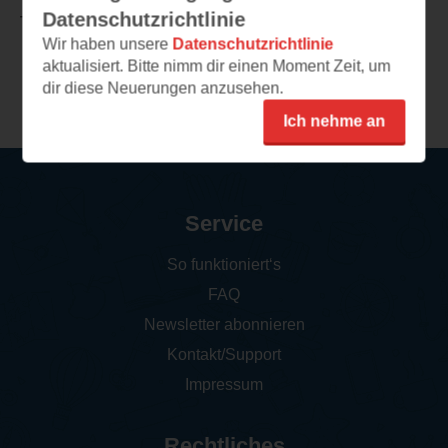
Datenschutzrichtlinie
TEILEN
Wir haben unsere
Datenschutzrichtlinie
aktualisiert. Bitte nimm dir einen Moment Zeit, um
Weitere Rezensionen
dir diese Neuerungen anzusehen.
Ich nehme an
Service
So funktioniert‘s
FAQ
Newsletter abonnieren
Kontakt/Support
Impressum
Rechtliches