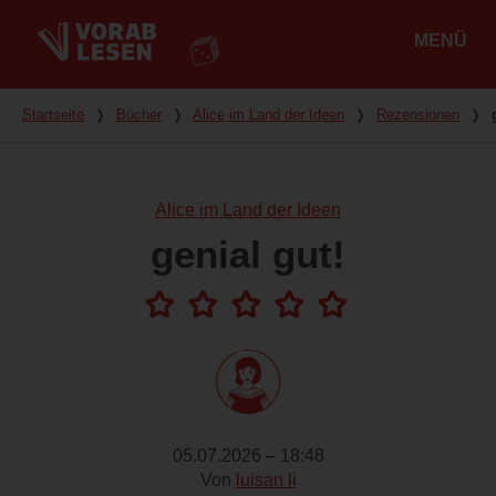
MENÜ
Hauptmenü
Du bist hier
Startseite
❭
Bücher
❭
Alice im Land der Ideen
❭
Rezensionen
❭
Alice im Land der Ideen
genial gut!
05.07.2026 – 18:48
Von
luisan li