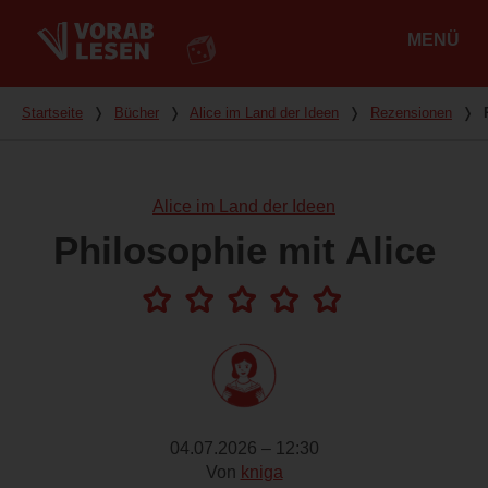
MENÜ
Hauptmenü
Du bist hier
Startseite
❭
Bücher
❭
Alice im Land der Ideen
❭
Rezensionen
❭
Alice im Land der Ideen
Philosophie mit Alice
04.07.2026 – 12:30
Von
kniga