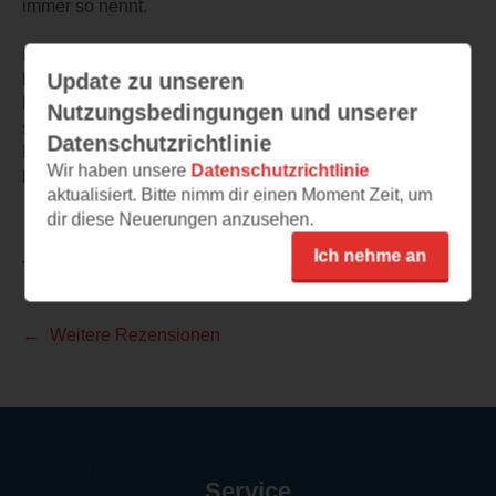
immer so nennt.
Ich habe „Alice im Land der Ideen“ als warmes und
Update zu unseren
kluges Buch empfunden. Es macht Philosophie nicht
komplizierter, sondern näher. Und vielleicht ist genau das
Nutzungsbedingungen und unserer
seine Stärke. Wer offen ist für Gedanken, kleine
Datenschutzrichtlinie
Begegnungen und ruhige Erkenntnisse, findet hier ein
Wir haben unsere
Datenschutzrichtlinie
besonderes Buch.
aktualisiert. Bitte nimm dir einen Moment Zeit, um
dir diese Neuerungen anzusehen.
Ich nehme an
TEILEN
Weitere Rezensionen
Service