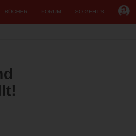
BÜCHER
FORUM
SO GEHT'S
nd
lt!