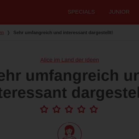
Hauptmenü
SPECIALS
JUNIOR
en
❭
Sehr umfangreich und interessant dargestellt!
Alice im Land der Ideen
ehr umfangreich u
teressant dargestel