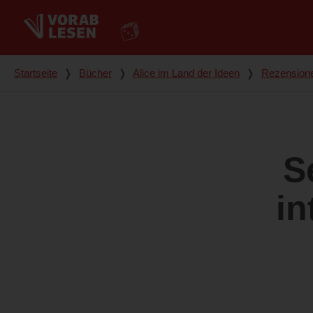
Du bist hier
Startseite
❭
Bücher
❭
Alice im Land der Ideen
❭
Rezension
S
in