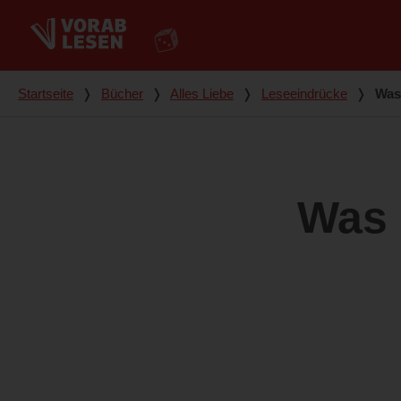
Du bist hier
Startseite
❭
Bücher
❭
Alles Liebe
❭
Leseeindrücke
❭
Was 
Was 