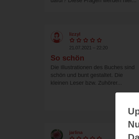
dafür? Diese Fragen werden hier...
lizzyl
21.07.2021 – 22:20
So schön
Die Illustrationen des Buches sind
schön und bunt gestaltet. Die
kleinen Leser bzw. Zuhörer...
Up
Nu
jarlina
Da