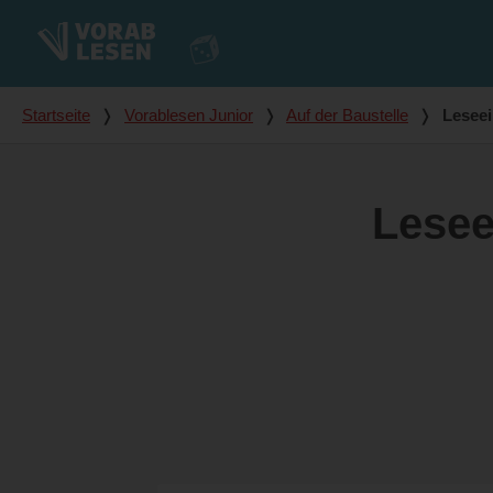
Du bist hier
Startseite
❭
Vorablesen Junior
❭
Auf der Baustelle
❭
Lesee
Lesee