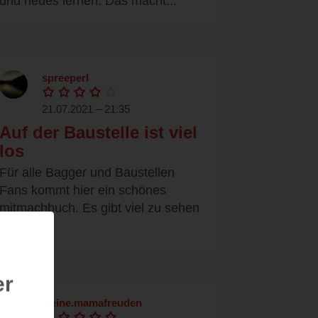
und neues lernen. Das macht...
spreeperl
21.07.2021 – 21:35
Auf der Baustelle ist viel
los
Für alle Bagger und Baustellen
Fans kommt hier ein schönes
mitmachbuch. Es gibt viel zu sehen
zu...
er
kleine.mamafreuden