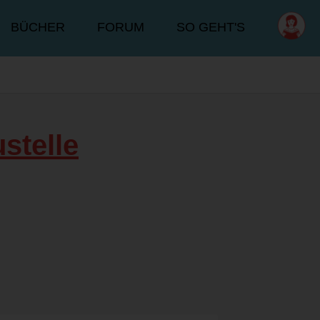
BÜCHER
FORUM
SO GEHT'S
stelle