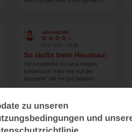
Zeichnungen sind schön gemacht...
sabrinak1985
21.07.2021 – 22:20
So läufts beim Hausbau!
Die Leseprobe zu Lena Hegers
Kinderbuch "Fahr mit! Auf der
Baustelle" hat mir gut gefallen....
date zu unseren
tzungsbedingungen und unser
sterntaler1512
tenschutzrichtlinie