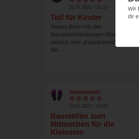
21.07.2021 – 21:19
Wir
Toll für Kinder
dir 
Dieses Buch mit den
Baustellenfahrzeugen finde ich
wirklich sehr ansprechend gestaltet
Mir...
flipfloplady007
21.07.2021 – 21:03
Baustellen zum
Mitmachen für die
Kleinsten