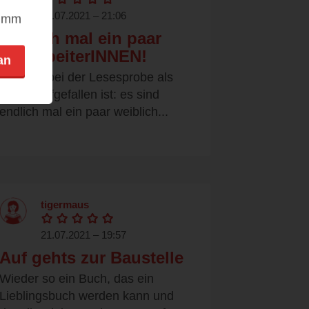
21.07.2021 – 21:06
nimm
Endlich mal ein paar
BauarbeiterINNEN!
an
Was mir bei der Lesesprobe als
erstes aufgefallen ist: es sind
endlich mal ein paar weiblich...
tigermaus
21.07.2021 – 19:57
Auf gehts zur Baustelle
Wieder so ein Buch, das ein
Lieblingsbuch werden kann und