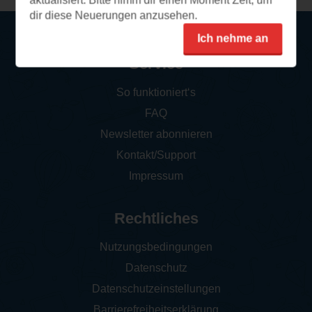
aktualisiert. Bitte nimm dir einen Moment Zeit, um
dir diese Neuerungen anzusehen.
Ich nehme an
Service
So funktioniert‘s
FAQ
Newsletter abonnieren
Kontakt/Support
Impressum
Rechtliches
Nutzungsbedingungen
Datenschutz
Datenschutzeinstellungen
Barrierefreiheitserklärung