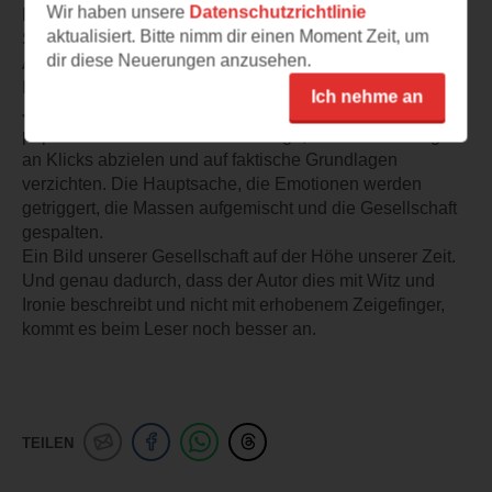
Wir haben unsere
Datenschutzrichtlinie
Entscheidungen sind, die dann einfach überhaupt keinen
aktualisiert. Bitte nimm dir einen Moment Zeit, um
Sinn mehr machen.
dir diese Neuerungen anzusehen.
Aber auch der Wandel in unserer
Informationsbeschaffung wird gezeigt. Gut recherchierter
Ich nehme an
Journalismus, der abgelöst wird durch schnelle
populistische Sozial Media Beiträge, die auf die Menge
an Klicks abzielen und auf faktische Grundlagen
verzichten. Die Hauptsache, die Emotionen werden
getriggert, die Massen aufgemischt und die Gesellschaft
gespalten.
Ein Bild unserer Gesellschaft auf der Höhe unserer Zeit.
Und genau dadurch, dass der Autor dies mit Witz und
Ironie beschreibt und nicht mit erhobenem Zeigefinger,
kommt es beim Leser noch besser an.
TEILEN