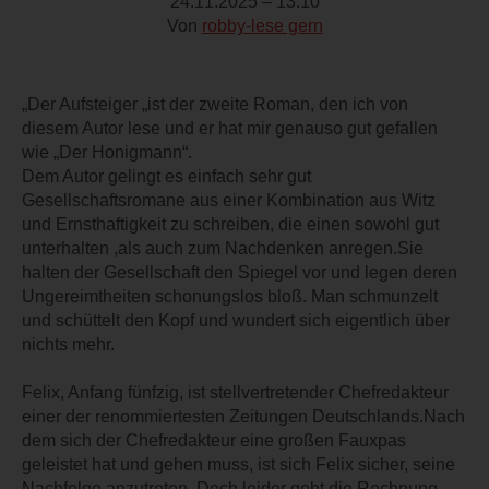
24.11.2025 – 13:10
Von
robby-lese gern
„Der Aufsteiger „ist der zweite Roman, den ich von
diesem Autor lese und er hat mir genauso gut gefallen
wie „Der Honigmann“.
Dem Autor gelingt es einfach sehr gut
Gesellschaftsromane aus einer Kombination aus Witz
und Ernsthaftigkeit zu schreiben, die einen sowohl gut
unterhalten ,als auch zum Nachdenken anregen.Sie
halten der Gesellschaft den Spiegel vor und legen deren
Ungereimtheiten schonungslos bloß. Man schmunzelt
und schüttelt den Kopf und wundert sich eigentlich über
nichts mehr.
Felix, Anfang fünfzig, ist stellvertretender Chefredakteur
einer der renommiertesten Zeitungen Deutschlands.Nach
dem sich der Chefredakteur eine großen Fauxpas
geleistet hat und gehen muss, ist sich Felix sicher, seine
Nachfolge anzutreten. Doch leider geht die Rechnung