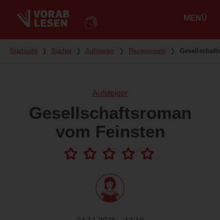
MENÜ
Hauptmenü
Du bist hier
Startseite
❭
Bücher
❭
Aufsteiger
❭
Rezensionen
❭
Gesellschaft
Aufsteiger
Gesellschaftsroman
vom Feinsten