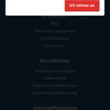
Service
Ich nehme an
So funktioniert‘s
FAQ
Newsletter abonnieren
Kontakt/Support
Impressum
Rechtliches
Nutzungsbedingungen
Datenschutz
Datenschutzeinstellungen
Barrierefreiheitserklärung
Geschäftskunden