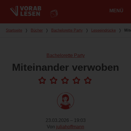
MENÜ
Hauptmenü
Du bist hier
Startseite
❭
Bücher
❭
Bachelorette Party
❭
Leseeindrücke
❭
Mit
Bachelorette Party
Miteinander verwoben
23.03.2026 – 19:03
Von
juliahoffmann