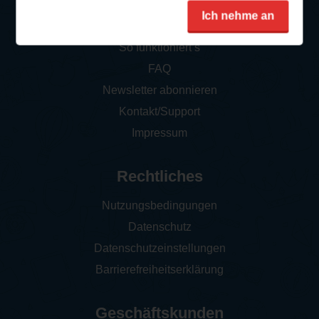
Service
Ich nehme an
So funktioniert‘s
FAQ
Newsletter abonnieren
Kontakt/Support
Impressum
Rechtliches
Nutzungsbedingungen
Datenschutz
Datenschutzeinstellungen
Barrierefreiheitserklärung
Geschäftskunden