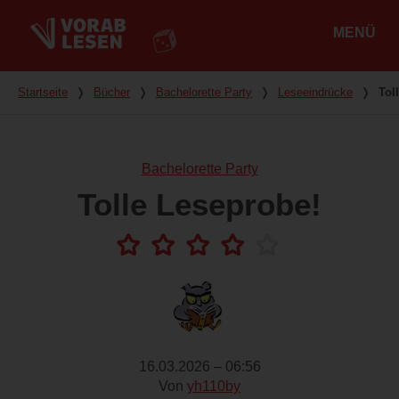
MENÜ
Hauptmenü
Du bist hier
Startseite
❭
Bücher
❭
Bachelorette Party
❭
Leseeindrücke
❭
Tol
Bachelorette Party
Tolle Leseprobe!
16.03.2026 – 06:56
Von
yh110by