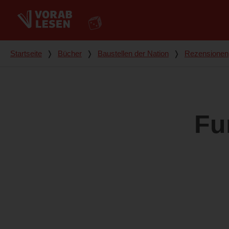
Du bist hier
Startseite
❭
Bücher
❭
Baustellen der Nation
❭
Rezensionen
Fu