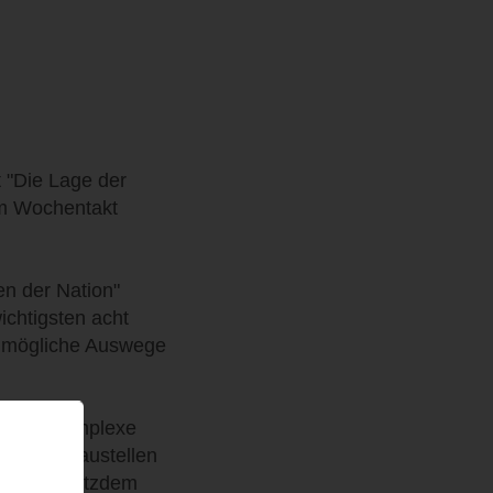
 "Die Lage der
im Wochentakt
n der Nation"
ichtigsten acht
 mögliche Auswege
ne und komplexe
it "Die Baustellen
 kann. Trotzdem