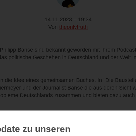
14.11.2023 – 19:34
Von
theonlytruth
Philipp Banse sind bekannt geworden mit ihrem Podcast
 das politische Geschehen in Deutschland und der Welt 
n die Idee eines gemeinsamen Buches. In "Die Baustelle
uermeyer und der Journalist Banse die aus deren Sicht w
Probleme Deutschlands zusammen und bieten dazu auch
hen, wie man es von ihnen gewohnt ist, die eher trocke
und unterhaltsam darzustellen. Man darf nicht erwarten m
date zu unseren
ch in Händen zu halten, dass man nicht wieder weglegen