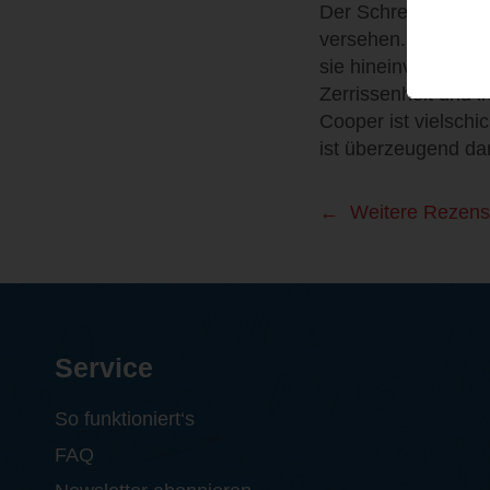
Der Schreibstil ist
versehen. Die Autor
sie hineinversetzen
Zerrissenheit und i
Cooper ist vielschi
ist überzeugend dar
Weitere Rezens
Service
So funktioniert‘s
FAQ