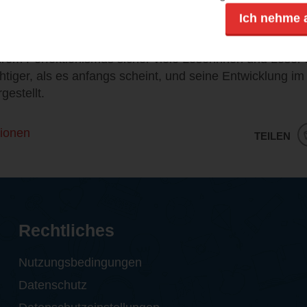
 flüssig, emotional und mit einer guten Mischung aus Hu
Ich nehme 
in beschreibt die Gefühle der Figuren so authentisch, d
 kann. Besonders Kaira ist eine greifbare Protagonistin, d
hrem Perfektionismus sicher viele Leserinnen und Leser 
chtiger, als es anfangs scheint, und seine Entwicklung 
gestellt.
ionen
TEILEN
Rechtliches
Nutzungsbedingungen
Datenschutz