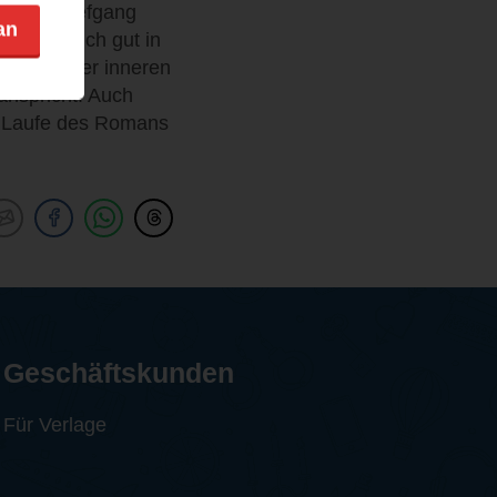
mor und Tiefgang
an
ass man sich gut in
ie mit ihrer inneren
anspricht. Auch
im Laufe des Romans
Geschäftskunden
Für Verlage