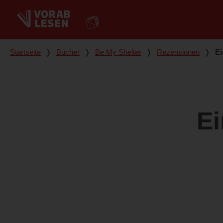
Du bist hier
Startseite
❭
Bücher
❭
Be My Shelter
❭
Rezensionen
❭
Ei
Ei