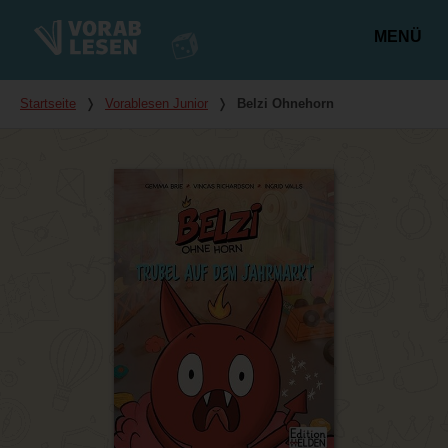
MENÜ
Hauptmenü
Du bist hier
Startseite
❭
Vorablesen Junior
❭
Belzi Ohnehorn