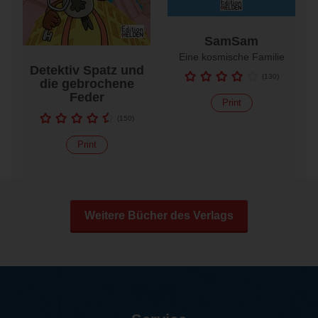
SamSam
Eine kosmische Familie
Detektiv Spatz und
(
130
)
die gebrochene
Feder
Print
(
150
)
Print
Weitere Bücher des Verlags