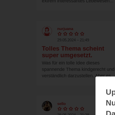
extrem interessantes Lebewesen...
nurjuana
29.05.2024 – 21:49
Tolles Thema scheint
super umgesetzt.
Was für ein tolle Idee dieses
spannende Thema kindgerecht und
verständlich darzustellen. Aber es...
Up
Nu
sello
Da
29.05.2024 – 21:28