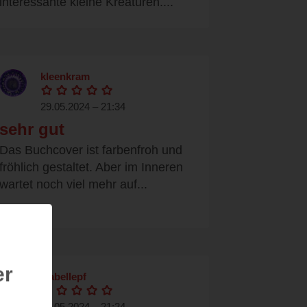
interessante kleine Kreaturen....
kleenkram
29.05.2024 – 21:34
sehr gut
Das Buchcover ist farbenfroh und
fröhlich gestaltet. Aber im Inneren
wartet noch viel mehr auf...
er
isabellepf
29.05.2024 – 21:24