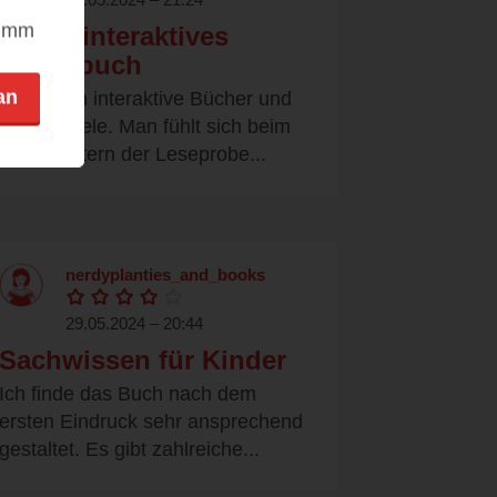
nimm
Tolles interaktives
Rätselbuch
an
Wir lieben interaktive Bücher und
Rätselspiele. Man fühlt sich beim
durchblättern der Leseprobe...
nerdyplanties_and_books
29.05.2024 – 20:44
Sachwissen für Kinder
Ich finde das Buch nach dem
ersten Eindruck sehr ansprechend
gestaltet. Es gibt zahlreiche...