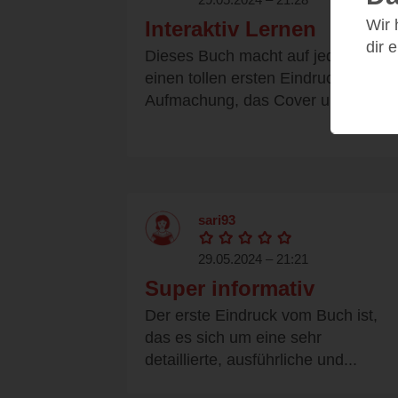
Wir
Interaktiv Lernen
dir 
Dieses Buch macht auf jeden Fall
einen tollen ersten Eindruck. Die
Aufmachung, das Cover und der...
sari93
29.05.2024 – 21:21
Super informativ
Der erste Eindruck vom Buch ist,
das es sich um eine sehr
detaillierte, ausführliche und...