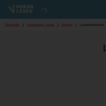
Du bist hier
Startseite
❭
Vorablesen Junior
❭
Bienen
❭
Leseeindrücke