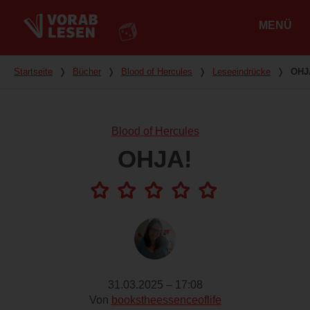
MENÜ
Hauptmenü
Du bist hier
Startseite
❭
Bücher
❭
Blood of Hercules
❭
Leseeindrücke
❭
OHJ
Blood of Hercules
OHJA!
31.03.2025 – 17:08
Von
bookstheessenceoflife