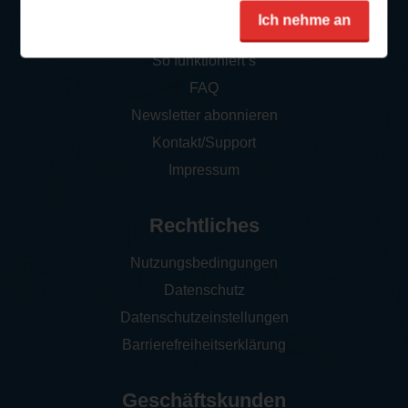
Service
Ich nehme an
So funktioniert‘s
FAQ
Newsletter abonnieren
Kontakt/Support
Impressum
Rechtliches
Nutzungsbedingungen
Datenschutz
Datenschutzeinstellungen
Barrierefreiheitserklärung
Geschäftskunden