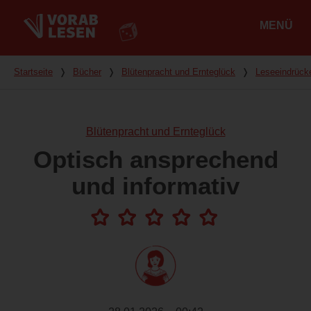
MENÜ
Hauptmenü
Du bist hier
Startseite
❭
Bücher
❭
Blütenpracht und Ernteglück
❭
Leseeindrück
Blütenpracht und Ernteglück
Optisch ansprechend
und informativ