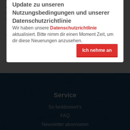
Update zu unseren
Anfänger sehr gut geeignet. Gerne möchte ich alle Tipps
Nutzungsbedingungen und unserer
und Tricks für eine erfolgreiche Ernte ausprobieren und
daher dieses Buch komplett lesen.
Datenschutzrichtlinie
Wir haben unsere
Datenschutzrichtlinie
aktualisiert. Bitte nimm dir einen Moment Zeit, um
TEILEN
dir diese Neuerungen anzusehen.
Ich nehme an
Weitere Leseeindrücke
Service
So funktioniert‘s
FAQ
Newsletter abonnieren