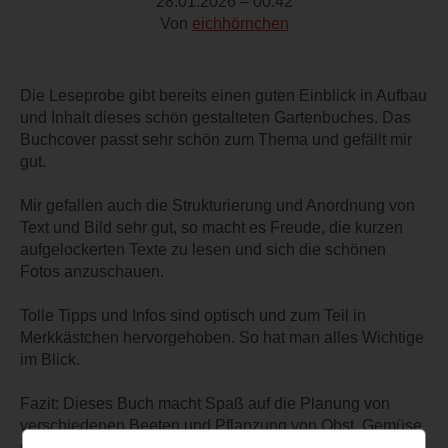
28.01.2026 – 00:42
Von
eichhörnchen
Die Leseprobe gibt bereits einen guten Einblick in Aufbau
und Inhalt dieses schön gestalteten Gartenbuches. Das
Buchcover passt sehr schön zum Thema und gefällt mir
gut.
Mir gefallen auch die Strukturierung und Anordnung von
Text und Bild sehr gut, so macht es Freude, die kurzen
aufgelockerten Texte zu lesen und sich die schönen
Fotos anzuschauen.
Tolle Tipps und Infos sind optisch und zum Teil in
Merkkästchen hervorgehoben. So hat man alles Wichtige
im Blick.
Fazit: Dieses Buch macht Spaß auf die Planung von
verschiedenen Beeten und Pflanzung von Obst, Gemüse
und Blühpflanzen. Gärtnern leicht gemacht und für