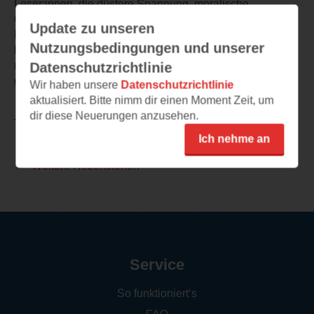
Leser:innen, die düstere Spannung, moralische
Grauzonen und eine intensive Stimmung schätzen. Ein
Update zu unseren
Roman, der nachhallt, Fragen aufwirft und lange im Kopf
Nutzungsbedingungen und unserer
bleibt – definitiv nichts für zwischendurch, aber genau
richtig für alle, die Geschichten mögen, die unter die Haut
Datenschutzrichtlinie
geht.
Wir haben unsere
Datenschutzrichtlinie
aktualisiert. Bitte nimm dir einen Moment Zeit, um
dir diese Neuerungen anzusehen.
TEILEN
Ich nehme an
Weitere Rezensionen
Service
So funktioniert‘s