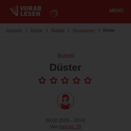
MENÜ
Hauptmenü
Du bist hier
Startseite
❭
Bücher
❭
Blutwild
❭
Rezensionen
❭
Düster
Blutwild
Düster
08.02.2026 – 18:41
Von
franzel_79