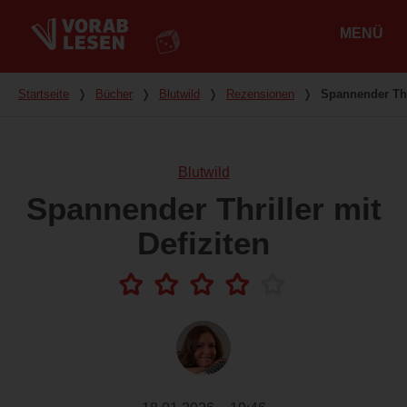
MENÜ
Hauptmenü
Du bist hier
Startseite
❭
Bücher
❭
Blutwild
❭
Rezensionen
❭
Spannender Thri
Blutwild
Spannender Thriller mit
Defiziten