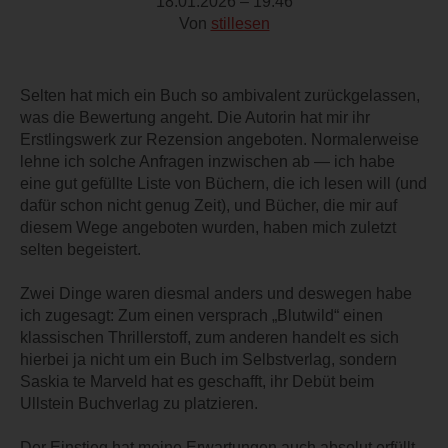
18.01.2026 – 19:46
Von
stillesen
Selten hat mich ein Buch so ambivalent zurückgelassen,
was die Bewertung angeht. Die Autorin hat mir ihr
Erstlingswerk zur Rezension angeboten. Normalerweise
lehne ich solche Anfragen inzwischen ab — ich habe
eine gut gefüllte Liste von Büchern, die ich lesen will (und
dafür schon nicht genug Zeit), und Bücher, die mir auf
diesem Wege angeboten wurden, haben mich zuletzt
selten begeistert.
Zwei Dinge waren diesmal anders und deswegen habe
ich zugesagt: Zum einen versprach „Blutwild“ einen
klassischen Thrillerstoff, zum anderen handelt es sich
hierbei ja nicht um ein Buch im Selbstverlag, sondern
Saskia te Marveld hat es geschafft, ihr Debüt beim
Ullstein Buchverlag zu platzieren.
Der Einstieg hat meine Erwartungen auch absolut erfüllt.