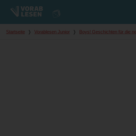
Du bist hier
Startseite
❭
Vorablesen Junior
❭
Boys! Geschichten für die n