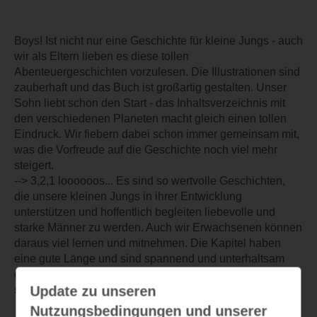
Boys! Ist nicht nur eine Geschichte für kleine Jungs - auch
wir als Eltern lieben es diese tollen
Abenteuergeschichten vorzulesen. Die Illustrationen sind
zauberhaft und das Buch ist großartig gestalten. Unser
Sohn liebt schon den Start - das Inhaltsverzeichnis mit
den verschiedenen Planeten macht gleich einen tollen
Eindruck. Wir fiebern dabei schon immer gemeinsam mit,
was die Vorfreude auf die Geschichte noch viel mehr
steigert.
--> 3,2,1 loooooos... Es sind so wertvolle Geschichten,
die unsere kleinen Jungs in ihrer Entwicklung
unterstützen und hoffentlich begleiten liebevolle und
starke Männer zu werden. Auch wir Erwachsenen können
daraus viel lernen und mitnehmen. Die Kapitel haben
eine gute Länge und sind spannend und unterhaltsam
geschrieben. Jedes erzählte Thema ist wichtig und sehr
Update zu unseren
schön dargestellt.
Nutzungsbedingungen und unserer