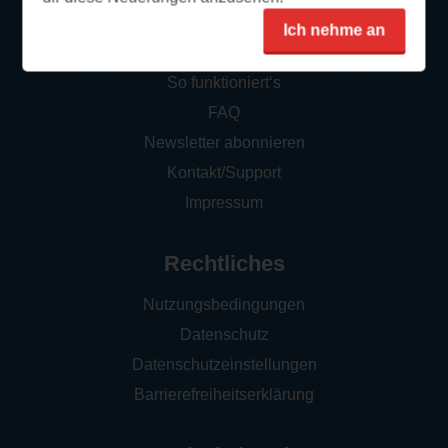
Ich nehme an
Service
So funktioniert‘s
FAQ
Newsletter abonnieren
Kontakt/Support
Impressum
Rechtliches
Nutzungsbedingungen
Datenschutz
Datenschutzeinstellungen
Barrierefreiheitserklärung