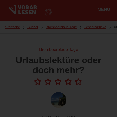
MENÜ
Hauptmenü
Du bist hier
Startseite
❭
Bücher
❭
Brombeerblaue Tage
❭
Leseeindrücke
❭
U
Brombeerblaue Tage
Urlaubslektüre oder
doch mehr?