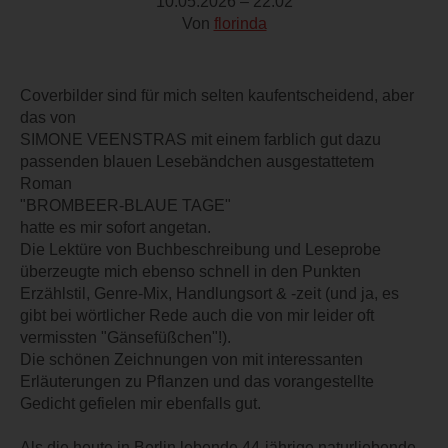
10.05.2026 – 22:02
Von
florinda
Coverbilder sind für mich selten kaufentscheidend, aber
das von
SIMONE VEENSTRAS mit einem farblich gut dazu
passenden blauen Lesebändchen ausgestattetem
Roman
"BROMBEER-BLAUE TAGE"
hatte es mir sofort angetan.
Die Lektüre von Buchbeschreibung und Leseprobe
überzeugte mich ebenso schnell in den Punkten
Erzählstil, Genre-Mix, Handlungsort & -zeit (und ja, es
gibt bei wörtlicher Rede auch die von mir leider oft
vermissten "Gänsefüßchen"!).
Die schönen Zeichnungen von mit interessanten
Erläuterungen zu Pflanzen und das vorangestellte
Gedicht gefielen mir ebenfalls gut.
Als die heute in Berlin lebende 44-jährige naturliebende