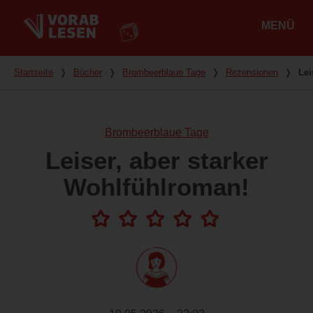
MENÜ
Hauptmenü
Du bist hier
Startseite
❭
Bücher
❭
Brombeerblaue Tage
❭
Rezensionen
❭
Lei
Brombeerblaue Tage
Leiser, aber starker
Wohlfühlroman!