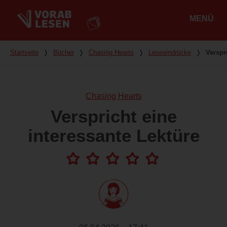
MENÜ
Hauptmenü
Du bist hier
Startseite
❭
Bücher
❭
Chasing Hearts
❭
Leseeindrücke
❭
Verspr
Chasing Hearts
Verspricht eine
interessante Lektüre