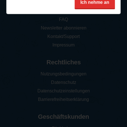
Ich nehme an
So funktioniert‘s
FAQ
Newsletter abonnieren
Kontakt/Support
Impressum
Rechtliches
Nutzungsbedingungen
Datenschutz
Datenschutzeinstellungen
Barrierefreiheitserklärung
Geschäftskunden