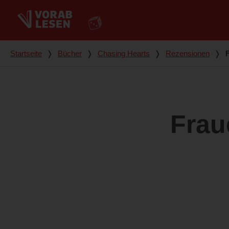
Du bist hier
Startseite
❭
Bücher
❭
Chasing Hearts
❭
Rezensionen
❭
Frau