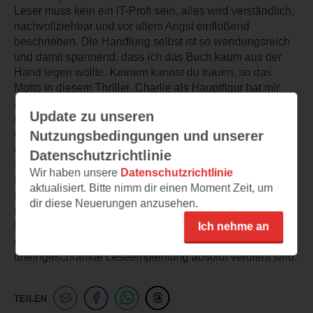
Leser muss kein ein IT-Profi sein, alles wird verständlich,
nachvollziehbar und vor allem Angst einflößend
beschrieben. Die Handlung selbst ist so wendungsreich
und damit spannend, dass ich das Buch kaum aus der
Hand legen wollte. Keinem kannst du trauen, so das
Motto in diesem Thriller. Charlie als Hauptfigur hat mir
ausgezeichnet gefallen. Sie ist nicht nur eine Meisterin in
Update zu unseren
ihrem Fach, gleichzeitig ist sie auch auf der Suche nach
dem richtigen Weg für sich. Menschliche Nähe macht sie
Nutzungsbedingungen und unserer
eher unsicher, kann man doch die Menschen viel
Datenschutzrichtlinie
schwerer einschätzen als die ihr vertrauten Bits und
Wir haben unsere
Datenschutzrichtlinie
Bytes. KIM, die von ihr entwickelte KI, habe ich beim
aktualisiert. Bitte nimm dir einen Moment Zeit, um
Lesen fast liebgewonnen. Irgendwie hat sie sehr viel
dir diese Neuerungen anzusehen.
menschliche Züge. Der Kampf gegen Korruption,
Machtmissbrauch und Schwächen in den Systemen hat
Ich nehme an
mir so gut gefallen, dass 5 Lese-Sterne wie auch eine
uneingeschränkte Leseempfehlung absolut verdient sind.
TEILEN