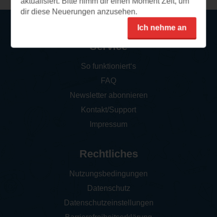
aktualisiert. Bitte nimm dir einen Moment Zeit, um
dir diese Neuerungen anzusehen.
Ich nehme an
Service
So funktioniert‘s
FAQ
Newsletter abonnieren
Kontakt/Support
Impressum
Rechtliches
Nutzungsbedingungen
Datenschutz
Datenschutzeinstellungen