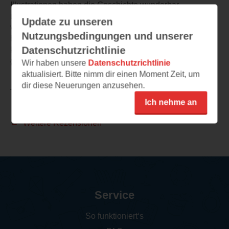
Illustrationen haben die Geschichte wunderbar
unterstützt. Die Themen Tier und Umweltschutz, Pflege
Update zu unseren
von verletzen Tieren und auch Freundschaft und Mut
Nutzungsbedingungen und unserer
haben mir gut gefallen. Die Geschichte wurde
Datenschutzrichtlinie
kindgerecht erzählt und ist zum Vorlesen wunderbar
geeignet. Ich empfehle das Buch auf jeden Fall weiter.
Wir haben unsere
Datenschutzrichtlinie
aktualisiert. Bitte nimm dir einen Moment Zeit, um
dir diese Neuerungen anzusehen.
TEILEN
Ich nehme an
Weitere Rezensionen
Service
So funktioniert‘s