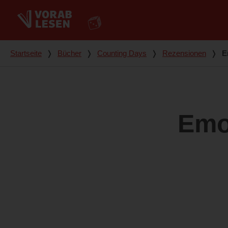
Du bist hier
Startseite
❭
Bücher
❭
Counting Days
❭
Rezensionen
❭
E
Emo