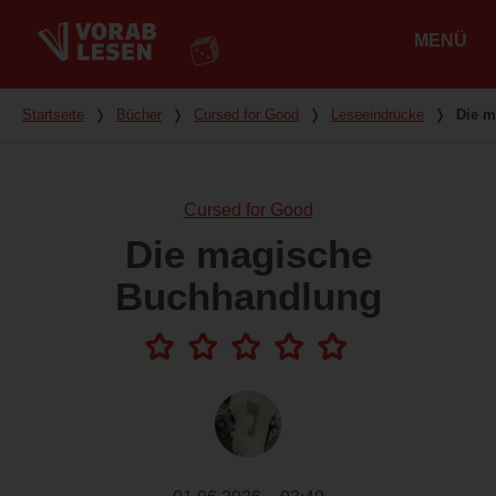
MENÜ
Hauptmenü
Du bist hier
Startseite
❭
Bücher
❭
Cursed for Good
❭
Leseeindrücke
❭
Die m
Cursed for Good
Die magische
Buchhandlung