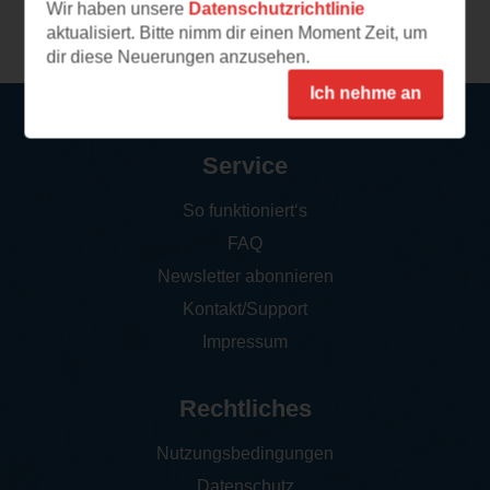
Wir haben unsere
Datenschutzrichtlinie
Weitere Leseeindrücke
aktualisiert. Bitte nimm dir einen Moment Zeit, um
dir diese Neuerungen anzusehen.
Ich nehme an
Service
So funktioniert‘s
FAQ
Newsletter abonnieren
Kontakt/Support
Impressum
Rechtliches
Nutzungsbedingungen
Datenschutz