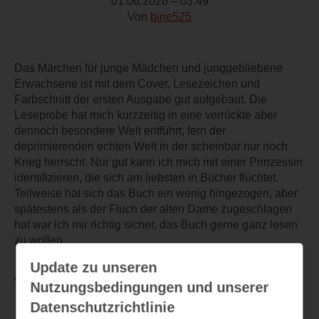
01.06.2026 – 03:49
Von
bine525
Das Märchen für junge Mädchen und junggebliebene
Erwachsene ist mit dem Cover, Lesezeichen und
Farbschnitt der ersten Ausgabe gut aufgebaut. Die
Leseprobe hat mich kurzzeitig in eine verrückte aber
dennoch besondere Welt entführt, fern der
deprimierenden echten Welt in der scheinbar nur noch
Krieg herrscht. Nur gut kann ich mich mit einer Prinzessin
identifizieren, die sich am liebsten in Bücher flüchtet.
Teilweise hat sich das Buch ein wenig hingezogen, aber
spätestens als der Fluch der alten Dame zugeschlagen
hat war ich mir richtig sicher, das Buch gerne ganz lesen
zu wollen
Update zu unseren
TEILEN
Nutzungsbedingungen und unserer
Datenschutzrichtlinie