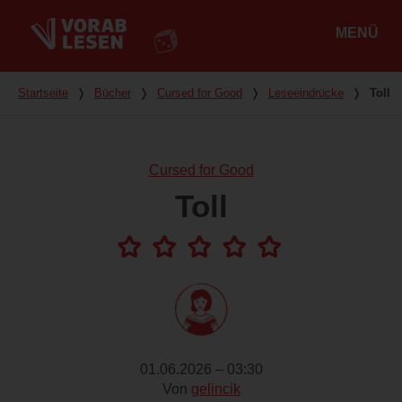
MENÜ
Hauptmenü
Du bist hier
Startseite
❭
Bücher
❭
Cursed for Good
❭
Leseeindrücke
❭
Toll
Cursed for Good
Toll
01.06.2026 – 03:30
Von
gelincik