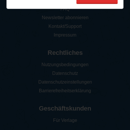
So funktioniert‘s
FAQ
Newsletter abonnieren
Kontakt/Support
Impressum
Rechtliches
Nutzungsbedingungen
Datenschutz
Datenschutzeinstellungen
Barrierefreiheitserklärung
Geschäftskunden
Für Verlage