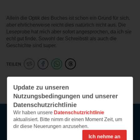
Allein die Optik des Buches ist schon ein Grund für sich,
aber ehrlicherweise reicht dies natürlich nicht aus. Die
Leseprobe hat mich aber sofort angesprochen, da ich sie
echt gut finde. Sowohl der Schreibstil als auch die
Geschichte sind super.
TEILEN
Weitere Leseeindrücke
Update zu unseren
Nutzungsbedingungen und unserer
Datenschutzrichtlinie
Wir haben unsere
Datenschutzrichtlinie
aktualisiert. Bitte nimm dir einen Moment Zeit, um
Service
dir diese Neuerungen anzusehen.
Ich nehme an