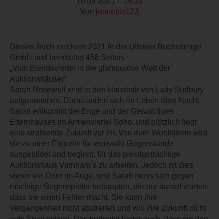
10.09.2021 – 16:32
Von
jeanettie123
Dieses Buch erschien 2021 in der Ullstein Buchverlage
GmbH und beinhaltet 456 Seiten.
„Vom Elendsviertel in die glamouröse Welt der
Auktionshäuser“
Sarah Rosewell wird in den Haushalt von Lady Sudbury
aufgenommen. Damit ändert sich ihr Leben über Nacht.
Sarah entkommt der Enge und der Gewalt ihres
Elternhauses im Armenviertel Soho, und plötzlich liegt
eine strahlende Zukunft vor ihr. Von ihrer Wohltäterin wird
sie zu einer Expertin für wertvolle Gegenstände
ausgebildet und beginnt, für das prestigeträchtige
Auktionshaus Varnham´s zu arbeiten. Jedoch ist dies
vielen ein Dorn im Auge, und Sarah muss sich gegen
mächtige Gegenspieler behaupten, die nur darauf warten,
dass sie einen Fehler macht. Sie kann ihre
Vergangenheit nicht abstreifen und will ihre Zukunft nicht
aufs Spiel setzen. Das bedeutet leider auch, dass sie den