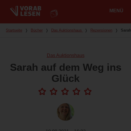
MENÜ
Hauptmenü
Du bist hier
Startseite
❭
Bücher
❭
Das Auktionshaus
❭
Rezensionen
❭
Sarah
Das Auktionshaus
Sarah auf dem Weg ins
Glück