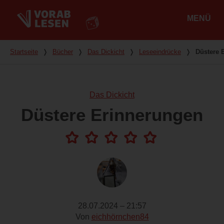
MENÜ
Hauptmenü
Du bist hier
Startseite
❭
Bücher
❭
Das Dickicht
❭
Leseeindrücke
❭
Düstere 
Das Dickicht
Düstere Erinnerungen
28.07.2024 – 21:57
Von
eichhörnchen84