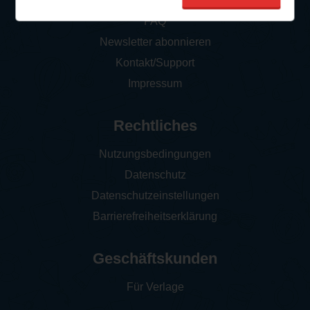
So funktioniert‘s
FAQ
Newsletter abonnieren
Kontakt/Support
Impressum
Rechtliches
Nutzungsbedingungen
Datenschutz
Datenschutzeinstellungen
Barrierefreiheitserklärung
Geschäftskunden
Für Verlage