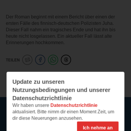
Der Roman beginnt mit einem Bericht über einen der
ersten Fälle des finnisch-deutschen Polizisten Juha.
Dieser Fall nahm ein tragisches Ende und hat ihn bis
heute nicht losgelassen. Ein aktueller Fall lässt alte
Erinnerungen hochkommen.
TEILEN
Weitere Leseeindrücke
Update zu unseren
Nutzungsbedingungen und unserer
Datenschutzrichtlinie
Wir haben unsere
Datenschutzrichtlinie
aktualisiert. Bitte nimm dir einen Moment Zeit, um
Service
dir diese Neuerungen anzusehen.
Ich nehme an