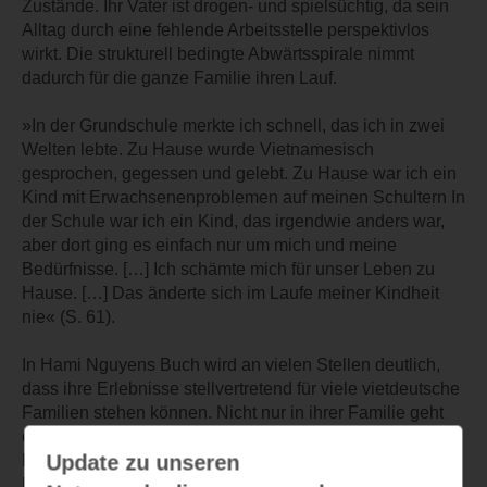
Zustände. Ihr Vater ist drogen- und spielsüchtig, da sein
Alltag durch eine fehlende Arbeitsstelle perspektivlos
wirkt. Die strukturell bedingte Abwärtsspirale nimmt
dadurch für die ganze Familie ihren Lauf.
»In der Grundschule merkte ich schnell, das ich in zwei
Welten lebte. Zu Hause wurde Vietnamesisch
gesprochen, gegessen und gelebt. Zu Hause war ich ein
Kind mit Erwachsenenproblemen auf meinen Schultern In
der Schule war ich ein Kind, das irgendwie anders war,
aber dort ging es einfach nur um mich und meine
Bedürfnisse. […] Ich schämte mich für unser Leben zu
Hause. […] Das änderte sich im Laufe meiner Kindheit
nie« (S. 61).
In Hami Nguyens Buch wird an vielen Stellen deutlich,
dass ihre Erlebnisse stellvertretend für viele vietdeutsche
Familien stehen können. Nicht nur in ihrer Familie geht
es um den Wunsch anzukommen, anstatt sich von
Update zu unseren
Duldung zu Duldung hangeln zu müssen – also alle drei
Monate bei der Ausländerbehörde einbestellt zu werden.