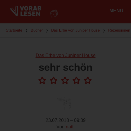
MENÜ
Hauptmenü
Du bist hier
Startseite
❭
Bücher
❭
Das Erbe von Juniper House
❭
Rezensionen
Das Erbe von Juniper House
sehr schön
23.07.2018 – 09:39
Von
natti