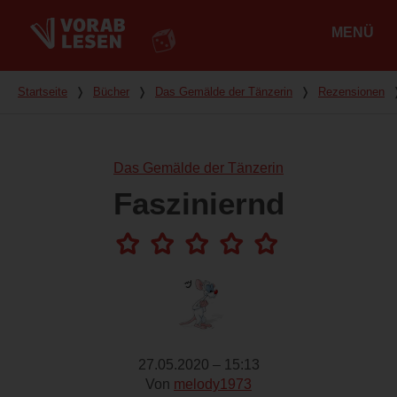
MENÜ
Hauptmenü
Du bist hier
Startseite
❭
Bücher
❭
Das Gemälde der Tänzerin
❭
Rezensionen
Das Gemälde der Tänzerin
Fasziniernd
27.05.2020 – 15:13
Von
melody1973