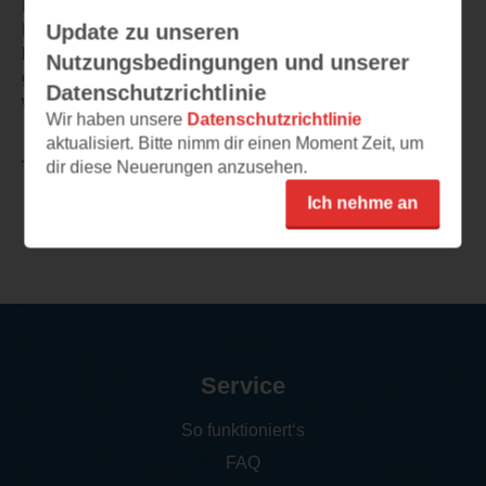
Die fasziniernde Geschicht um Helena hat mich vom 1.
Update zu unseren
Moment an angezogen. Ich habe mich in Helena
hinenversetzen können ohne Probleme. Ich habe mit ihr
Nutzungsbedingungen und unserer
gelitten und alles miterlebt als ob ich neben ihr stehen
Datenschutzrichtlinie
würde. So muss ein Buch sein.
Wir haben unsere
Datenschutzrichtlinie
aktualisiert. Bitte nimm dir einen Moment Zeit, um
dir diese Neuerungen anzusehen.
TEILEN
Ich nehme an
Weitere Rezensionen
Service
So funktioniert‘s
FAQ