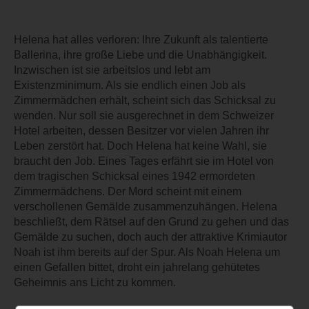
Helena hat alles verloren: Ihre Zukunft als talentierte
Ballerina, ihre große Liebe und die Unabhängigkeit.
Inzwischen ist sie arbeitslos und lebt am
Existenzminimum. Als sie endlich einen Job als
Zimmermädchen erhält, scheint sich das Schicksal zu
wenden. Nur soll sie ausgerechnet in dem Schweizer
Hotel arbeiten, dessen Besitzer vor vielen Jahren ihr
Leben zerstört hat. Doch Helena hat keine Wahl, sie
braucht den Job. Eines Tages erfährt sie im Hotel von
dem tragischen Schicksal eines 1942 ermordeten
Zimmermädchens. Der Mord scheint mit einem
verschollenen Gemälde zusammenzuhängen. Helena
beschließt, dem Rätsel auf den Grund zu gehen und das
Gemälde zu suchen, doch auch der attraktive Krimiautor
Noah ist ihm bereits auf der Spur. Als Noah Helena um
einen Gefallen bittet, droht ein jahrelang gehütetes
Geheimnis ans Licht zu kommen.