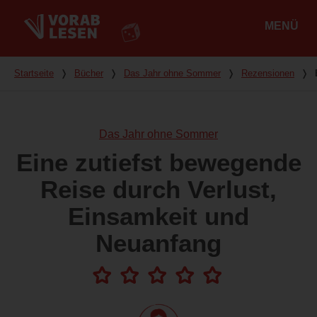
MENÜ
Hauptmenü
Du bist hier
Startseite
❭
Bücher
❭
Das Jahr ohne Sommer
❭
Rezensionen
❭
Das Jahr ohne Sommer
Eine zutiefst bewegende
Reise durch Verlust,
Einsamkeit und
Neuanfang