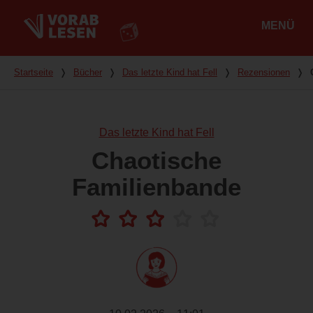
MENÜ
Hauptmenü
Du bist hier
Startseite
❭
Bücher
❭
Das letzte Kind hat Fell
❭
Rezensionen
❭
Das letzte Kind hat Fell
Chaotische
Familienbande