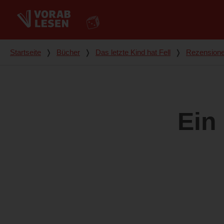
Du bist hier
Startseite
❭
Bücher
❭
Das letzte Kind hat Fell
❭
Rezension
Ein