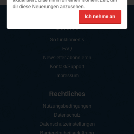
aktualisiert. Bitte nimm dir einen Moment Zeit, um
dir diese Neuerungen anzusehen.
Ich nehme an
Service
So funktioniert‘s
FAQ
Newsletter abonnieren
Kontakt/Support
Impressum
Rechtliches
Nutzungsbedingungen
Datenschutz
Datenschutzeinstellungen
Barrierefreiheitserklärung