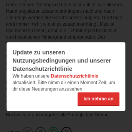
Generationen. Anfangs ist noch sehr unklar, wie die drei
Handlungsfäden zusammenhängen, nach und nach
allerdings werden die Geschehnisse aufgerollt und man
ahnt immer mehr, wie alles zusammenhängt. Das ist
spannend zu lesen, denn die Erzählung ist bestens in
den historischen Hintergrund eingebunden. Der
Spannungsbogen wird dadurch gesteigert, dass die
Geschichte abwechselnd aus der Sicht von Konrad,
Update zu unseren
Brigtte und André erzählt wird. Die Handlungsmotive der
Nutzungsbedingungen und unserer
Protagonisten werden nach und nach klarer, man kann
Datenschutzrichtlinie
sich gut in ihre Gedanken einfühlen.
Wir haben unsere
Datenschutzrichtlinie
Die Geschichte der drei Hauptfiguren orientiert sich am
aktualisiert. Bitte nimm dir einen Moment Zeit, um
historischen Hintergrund Deutschlands im vergangenen
dir diese Neuerungen anzusehen.
Jahrhundert samt den verschiedenen ideologischen
Ich nehme an
Färbungen der jeweiligen Zeit. Mich hat diese Art der
Erzählung sehr fasziniert. Sehr gerne empfehle ich das
Buch weiter und vergebe alle 5 möglichen Sterne.