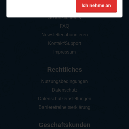
Service
Ich nehme an
So funktioniert‘s
FAQ
Newsletter abonnieren
Kontakt/Support
Impressum
Rechtliches
Nutzungsbedingungen
Datenschutz
Datenschutzeinstellungen
Barrierefreiheitserklärung
Geschäftskunden