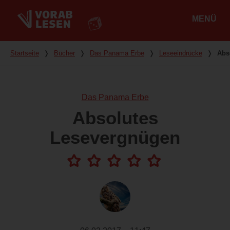
MENÜ
Hauptmenü
Du bist hier
Startseite
❭
Bücher
❭
Das Panama Erbe
❭
Leseeindrücke
❭
Abs
Das Panama Erbe
Absolutes
Lesevergnügen