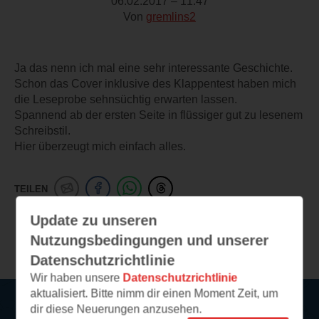
06.02.2017 – 11:47
Von
gremlins2
Ja das nenn ich mal eine sehr interessante Geschichte.
Schon das Cover inklusive des Klappentest haben mich
die Leseprobe sehnsüchtig erwarten lassen.
Spannend ab der ersten Seite in flüssiger gut zu lesenem
Schreibstil.
Hier überzeugt mich einfach alles.
TEILEN
Update zu unseren
Weitere Leseeindrücke
Nutzungsbedingungen und unserer
Datenschutzrichtlinie
Wir haben unsere
Datenschutzrichtlinie
aktualisiert. Bitte nimm dir einen Moment Zeit, um
dir diese Neuerungen anzusehen.