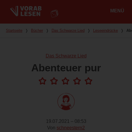
MENÜ
Hauptmenü
Du bist hier
Startseite
❭
Bücher
❭
Das Schwarze Lied
❭
Leseeindrücke
❭
Ab
Das Schwarze Lied
Abenteuer pur
19.07.2021 – 08:53
Von
schneestern2