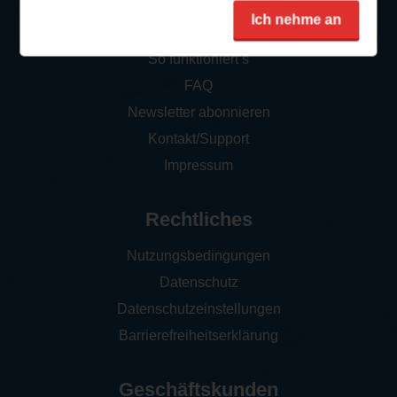
Service
Ich nehme an
So funktioniert‘s
FAQ
Newsletter abonnieren
Kontakt/Support
Impressum
Rechtliches
Nutzungsbedingungen
Datenschutz
Datenschutzeinstellungen
Barrierefreiheitserklärung
Geschäftskunden