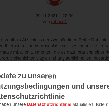
29.11.2021 – 22:36
Von
rebecc4
erzählt als Abschluss der zweibändigen Reihe Rabenkli
 zu ihrem fulminanten Abschluss der Geschehnisse um Vae
antasy mit allen Elementen, die es dazu braucht, einer ri
ren, vielschichter Magie und unglaublich tollen, bösarti
teren erzählt das Buch in 592 Seiten nicht nur eine Ge
dlungsstränge, die sich zu einem gemeinsamen Bild for
date zu unseren
rsten Band der Reihe Das Lied des Wolfes den Einstieg 
tzungsbedingungen und unser
ch nun von der ersten bis zur letzten Seite in eine hoc
 ich gar nicht wusste, mit welchem der Helden und Heldi
tenschutzrichtlinie
chichte ist erzählt, ein Abschluss gefunden und trotzdem
 haben unsere
Datenschutzrichtlinie
aktualisiert. Bitte 
h die Welt und Magie nach wie vor so hochspannend, da