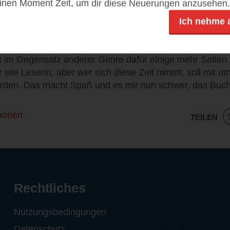
einen Moment Zeit, um dir diese Neuerungen anzusehen.
gute zehn weitere Bücher in dieser Welt schreiben würd
Ich nehme 
ange nicht mehr so tiefgehende Fantasy mit so spannen
t im Gegensatz anderer Genre dafür einige mehr Seiten 
wie Leserin, aber wer sich diese Zeit nimmt, soll mit u
rden. Das macht Spaß und es mir nun schwer, das Buch 
ionen
TEILEN
Rechtliches
Nutzungsbedingungen
Datenschutz