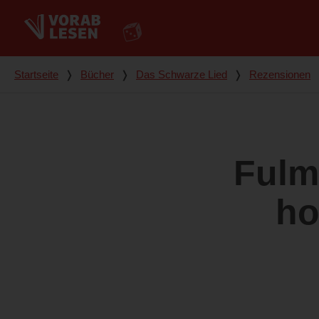
Du bist hier
Startseite
❭
Bücher
❭
Das Schwarze Lied
❭
Rezensionen
Fulm
ho