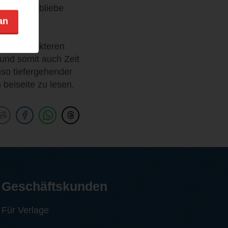
e und es bliebe
an
den Charakteren
und somit auch Zeit
mso tiefergehender
beiseite zu lesen.
Geschäftskunden
Für Verlage