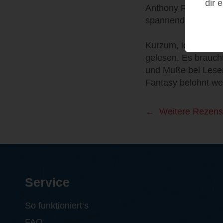
dir 
Anthony Ryan noch 
spannend.
Kurzum, ich habe l
gelesen. Es brauch
und Muße bei Leser 
Fantasy belohnt we
Weitere Rezens
Service
So funktioniert‘s
FAQ