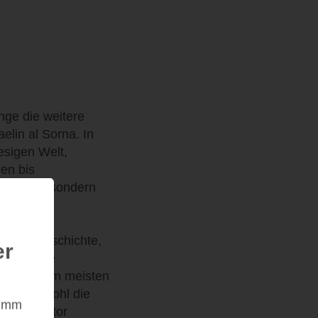
nge die weitere
lin al Sorna. In
esigen Welt,
gen bis
schichte, sondern
men.
in die Geschichte,
er
hspannende
nnen ich am meisten
 sind sowohl die
nimm
ss der Autor