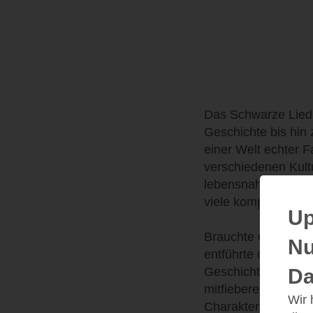
Das Schwarze Lied 
Geschichte bis hin
einer Welt echter F
verschiedenen Kultu
lebensnahen Charak
viele komplexe Han
Up
Brauchte es beim e
Nu
entführte dieses Bu
Geschichte, in der
Da
mitfiebere. Die Ges
Wir
Charaktere als auc