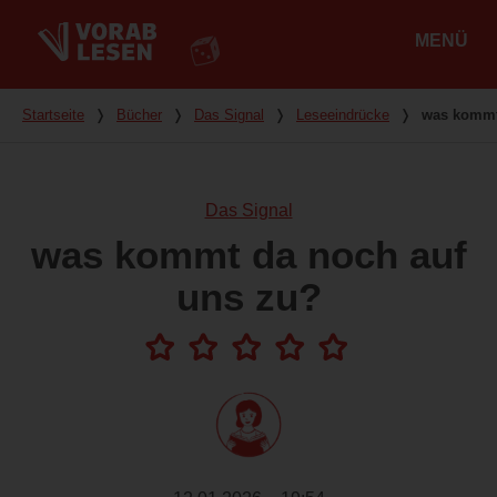
MENÜ
Hauptmenü
Du bist hier
Startseite
❭
Bücher
❭
Das Signal
❭
Leseeindrücke
❭
was kommt
Das Signal
was kommt da noch auf
uns zu?