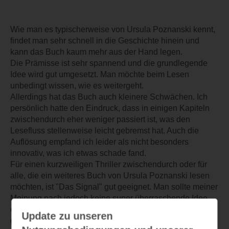
Wie man es typischerweise von Ursula Poznanski kennt,
findet man sehr schnell in die Geschichte hinein und
kann das Buch kaum mehr aus der Hand legen.
Die Prämisse ist sehr spannend und die grundlegende
Idee wird gut umgesetzt. Man möchte beim Lesen
unbedingt wissen, wie es weitergeht.
Allerdings hat das Buch auch kleinere Schwächen. Ich
persönlich hatte den Eindruck, dass in einigen Kapiteln
zwischendurch eher weniger passiert ist, was den
Lesefluss stellenweise leicht gebremst hat. Auch die
Auflösung empfand ich leider als nicht besonders
innovativ, was ich etwas schade fand.
Für einen kurzweiligen Thriller zwischendurch oder für
alle, die ein weiteres Buch von Ursula Poznanski lesen
möchten, ist "Das Signal" gut geeignet. Man sollte meiner
Meinung nach jedoch keine super überraschende Idee
erwarten, bekommt aber eine insgesamt spannende und
Update zu unseren
gut lesbare Geschichte.