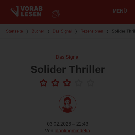
MENÜ
Hauptmenü
Du bist hier
Startseite
❭
Bücher
❭
Das Signal
❭
Rezensionen
❭
Solider Thril
Das Signal
Solider Thriller
03.02.2026 – 22:43
Von
plantingmindelia