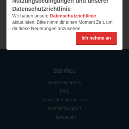
Nutzungsbedingungen und unserer
Datenschutzrichtlinie
TEILEN
Wir haben unsere
Datenschutzrichtlinie
aktualisiert. Bitte nimm dir einen Moment Zeit, um
dir diese Neuerungen anzusehen.
Weitere Rezensionen
Ich nehme an
Service
So funktioniert‘s
FAQ
Newsletter abonnieren
Kontakt/Support
Impressum