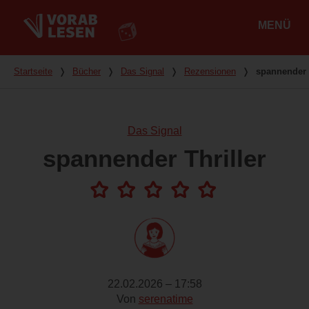
MENÜ
Hauptmenü
Du bist hier
Startseite
❭
Bücher
❭
Das Signal
❭
Rezensionen
❭
spannender 
Das Signal
spannender Thriller
22.02.2026 – 17:58
Von
serenatime