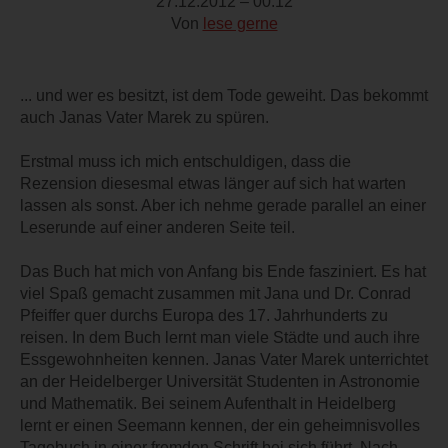
27.12.2012 – 00:12
Von
lese gerne
... und wer es besitzt, ist dem Tode geweiht. Das bekommt
auch Janas Vater Marek zu spüren.
Erstmal muss ich mich entschuldigen, dass die
Rezension diesesmal etwas länger auf sich hat warten
lassen als sonst. Aber ich nehme gerade parallel an einer
Leserunde auf einer anderen Seite teil.
Das Buch hat mich von Anfang bis Ende fasziniert. Es hat
viel Spaß gemacht zusammen mit Jana und Dr. Conrad
Pfeiffer quer durchs Europa des 17. Jahrhunderts zu
reisen. In dem Buch lernt man viele Städte und auch ihre
Essgewohnheiten kennen. Janas Vater Marek unterrichtet
an der Heidelberger Universität Studenten in Astronomie
und Mathematik. Bei seinem Aufenthalt in Heidelberg
lernt er einen Seemann kennen, der ein geheimnisvolles
Tagebuch in einer fremden Schrift bei sich führt. Nach