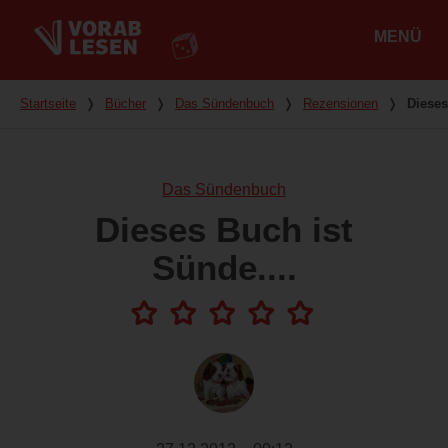
MENÜ
Hauptmenü
Du bist hier
Startseite
❭
Bücher
❭
Das Sündenbuch
❭
Rezensionen
❭
Dieses
Das Sündenbuch
Dieses Buch ist
Sünde....