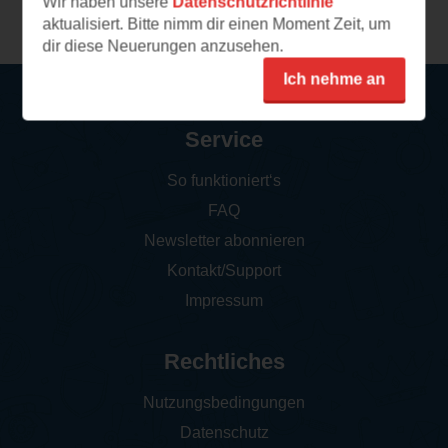
Wir haben unsere
Datenschutzrichtlinie
aktualisiert. Bitte nimm dir einen Moment Zeit, um
dir diese Neuerungen anzusehen.
Ich nehme an
Service
So funktioniert‘s
FAQ
Newsletter abonnieren
Kontakt/Support
Impressum
Rechtliches
Nutzungsbedingungen
Datenschutz