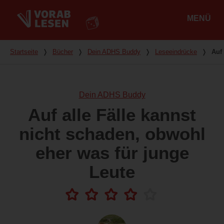
MENÜ
Hauptmenü
Du bist hier
Startseite
❭
Bücher
❭
Dein ADHS Buddy
❭
Leseeindrücke
❭
Auf
Dein ADHS Buddy
Auf alle Fälle kannst
nicht schaden, obwohl
eher was für junge
Leute